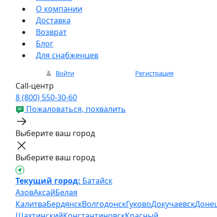
О компании
Доставка
Возврат
Блог
Для снабженцев
Войти
Регистрация
Call-центр
8 (800) 550-30-60
Пожаловаться, похвалить
Выберите ваш город
Выберите ваш город
Текущий город:
Батайск
Азов
Аксай
Белая
Калитва
Бердянск
Волгодонск
Гуково
Докучаевск
Доне
Шахтинский
Константиновск
Красный