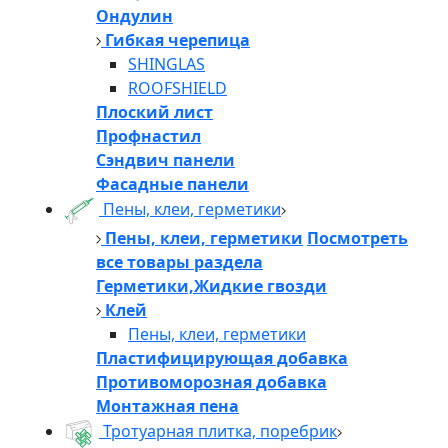
Ондулин
Гибкая черепица
SHINGLAS
ROOFSHIELD
Плоский лист
Профнастил
Сэндвич панели
Фасадные панели
Пены, клеи, герметики
Пены, клеи, герметики
Посмотреть
все товары раздела
Герметики,Жидкие гвозди
Клей
Пены, клеи, герметики
Пластифицирующая добавка
Противоморозная добавка
Монтажная пена
Тротуарная плитка, поребрик