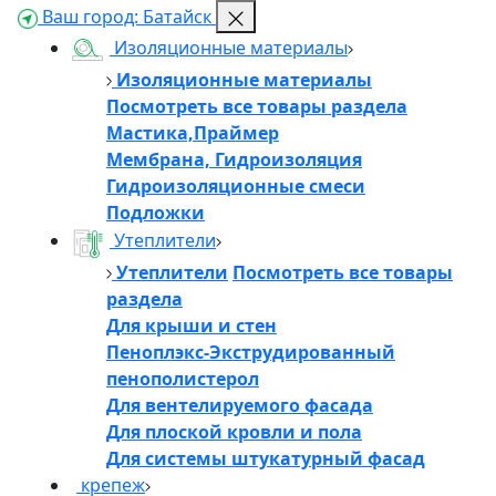
Ваш город:
Батайск
Изоляционные материалы
Изоляционные материалы
Посмотреть все товары раздела
Мастика,Праймер
Мембрана, Гидроизоляция
Гидроизоляционные смеси
Подложки
Утеплители
Утеплители
Посмотреть все товары
раздела
Для крыши и стен
Пеноплэкс-Экструдированный
пенополистерол
Для вентелируемого фасада
Для плоской кровли и пола
Для системы штукатурный фасад
крепеж