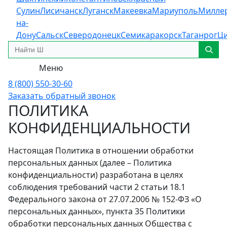
Сулин
Лисичанск
Луганск
Макеевка
Мариуполь
Милле
на-
Дону
Сальск
Северодонецк
Семикаракорск
Таганрог
Ц
Меню
8 (800) 550-30-60
Заказать обратный звонок
ПОЛИТИКА
КОНФИДЕНЦИАЛЬНОСТИ
Настоящая Политика в отношении обработки
персональных данных (далее – Политика
конфиденциальности) разработана в целях
соблюдения требований части 2 статьи 18.1
Федерального закона от 27.07.2006 № 152-ФЗ «О
персональных данных», пункта 35 Политики
обработки персональных данных Общества с