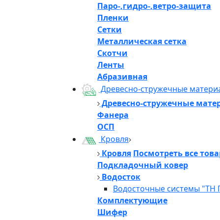
Паро-,гидро-,ветро-защита
Пленки
Сетки
Металлическая сетка
Скотчи
Ленты
Абразивная
Древесно-стружечные матери
Древесно-стружечные мате
Фанера
ОСП
Кровля
Кровля
Посмотреть все тов
Подкладочный ковер
Водосток
Водосточные системы "ТН 
Комплектующие
Шифер