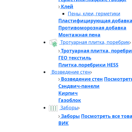
Клей
Пены, клеи, герметики
Пластифицирующая добавк
Противоморозная добавка
Монтажная пена
Тротуарная плитка, поребрик
Тротуарная плитка, поребр
ГЕО текстиль
Плитка,поребрики HESS
Возведение стен
Возведение стен
Посмотреть
Сэндвич-панели
Кирпич
Газоблок
Заборы
Заборы
Посмотреть все тов
ВИК