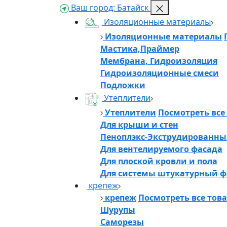
Ваш город:
Батайск
Изоляционные материалы
Изоляционные материалы
Мастика,Праймер
Мембрана, Гидроизоляция
Гидроизоляционные смеси
Подложки
Утеплители
Утеплители
Посмотреть все
Для крыши и стен
Пеноплэкс-Экструдированны
Для вентелируемого фасада
Для плоской кровли и пола
Для системы штукатурный ф
крепеж
крепеж
Посмотреть все тов
Шурупы
Саморезы