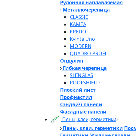
Рулонная наплавляемая
Металлочерепица
CLASSIC
KAMEA
KREDO
Kvinta Uno
MODERN
QUADRO PROFI
Ондулин
Гибкая черепица
SHINGLAS
ROOFSHIELD
Плоский лист
Профнастил
Сэндвич панели
Фасадные панели
Пены, клеи, герметики
Пены, клеи, герметики
Посм
Герметики,Жидкие гвозди