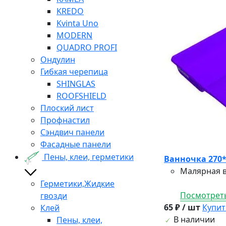
KREDO
Kvinta Uno
MODERN
QUADRO PROFI
Ондулин
Гибкая черепица
SHINGLAS
ROOFSHIELD
Плоский лист
Профнастил
Сэндвич панели
Фасадные панели
Пены, клеи, герметики
Ванночка 270
Малярная в
Герметики,Жидкие
Посмотреть
гвозди
65 ₽ / шт
Купит
Клей
В наличии
Пены, клеи,