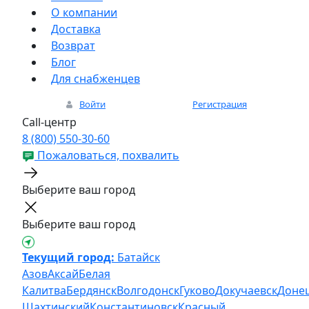
О компании
Доставка
Возврат
Блог
Для снабженцев
Войти
Регистрация
Call-центр
8 (800) 550-30-60
Пожаловаться, похвалить
Выберите ваш город
Выберите ваш город
Текущий город:
Батайск
Азов
Аксай
Белая
Калитва
Бердянск
Волгодонск
Гуково
Докучаевск
Доне
Шахтинский
Константиновск
Красный