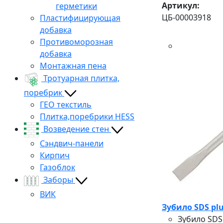
Артикул:
герметики
ЦБ-00003918
Пластифицирующая
добавка
Противоморозная
добавка
Монтажная пена
Тротуарная плитка,
поребрик
ГЕО текстиль
Плитка,поребрики HESS
Возведение стен
Сэндвич-панели
Кирпич
Газоблок
Заборы
ВИК
Зубило SDS plu
Зубило SDS