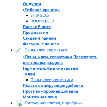
Ондулин
Гибкая черепица
SHINGLAS
ROOFSHIELD
Плоский лист
Профнастил
Сэндвич панели
Фасадные панели
Пены, клеи, герметики
Пены, клеи, герметики
Посмотреть
все товары раздела
Герметики,Жидкие гвозди
Клей
Пены, клеи, герметики
Пластифицирующая добавка
Противоморозная добавка
Монтажная пена
Тротуарная плитка, поребрик