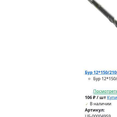
Бур 12*150/21
Бур 12*150
Посмотреть
106 ₽ / шт
Купи
В наличии
Артикул:
ЦБ-00004959