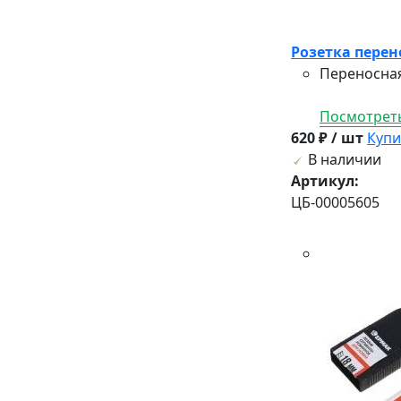
Розетка перено
Переносная
Посмотреть
620 ₽ / шт
Купи
В наличии
Артикул:
ЦБ-00005605