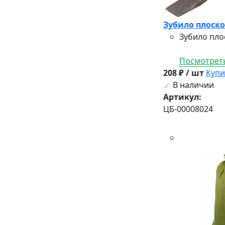
Зубило плоское
Зубило пло
Посмотреть
208 ₽ / шт
Купи
В наличии
Артикул:
ЦБ-00008024