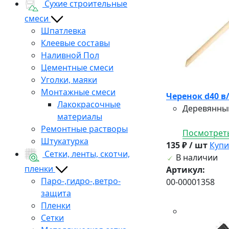
Сухие строительные
смеси
Шпатлевка
Клеевые составы
Наливной Пол
Цементные смеси
Уголки, маяки
Монтажные смеси
Черенок d40 в
Лакокрасочные
Деревянный
материалы
Ремонтные растворы
Посмотреть
Штукатурка
135 ₽ / шт
Купи
Сетки, ленты, скотчи,
В наличии
пленки
Артикул:
Паро-,гидро-,ветро-
00-00001358
защита
Пленки
Сетки