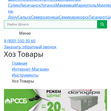
Сулин
Лисичанск
Луганск
Макеевка
Мариуполь
Милле
на-
Дону
Сальск
Северодонецк
Семикаракорск
Таганрог
Ц
Меню
8 (800) 550-30-60
Заказать обратный звонок
Хоз Товары
Главная
Интернет-Магазин
Инструменты
Хоз Товары