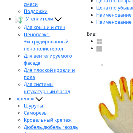
Цена (по возра
смеси
Цена (по убыва
Подложки
Наименование (
Утеплители
Наименование (
Для крыши и стен
Вид:
Пеноплэкс-
Экструдированный
пенополистерол
Для вентелируемого
фасада
Для плоской кровли и
пола
Для системы
штукатурный фасад
крепеж
Шурупы
Саморезы
Кровельный крепеж
Дюбель,дюбель гвоздь