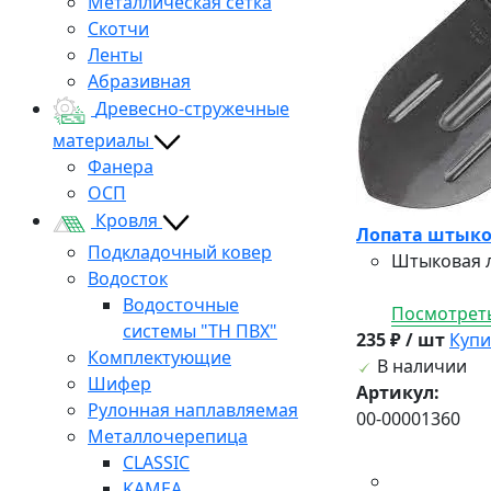
Металлическая сетка
Скотчи
Ленты
Абразивная
Древесно-стружечные
материалы
Фанера
ОСП
Кровля
Лопата штыков
Подкладочный ковер
Штыковая л
Водосток
Водосточные
Посмотреть
системы "ТН ПВХ"
235 ₽ / шт
Купи
Комплектующие
В наличии
Шифер
Артикул:
Рулонная наплавляемая
00-00001360
Металлочерепица
CLASSIC
KAMEA