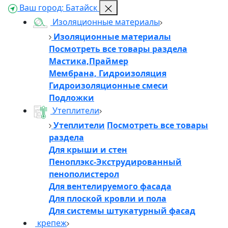
Ваш город:
Батайск
Изоляционные материалы
Изоляционные материалы
Посмотреть все товары раздела
Мастика,Праймер
Мембрана, Гидроизоляция
Гидроизоляционные смеси
Подложки
Утеплители
Утеплители
Посмотреть все товары
раздела
Для крыши и стен
Пеноплэкс-Экструдированный
пенополистерол
Для вентелируемого фасада
Для плоской кровли и пола
Для системы штукатурный фасад
крепеж