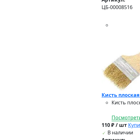
ЦБ-00008516
Кисть плоская
Кисть плос
Посмотреть
110 ₽ / шт
Купи
В наличии
Артикул: