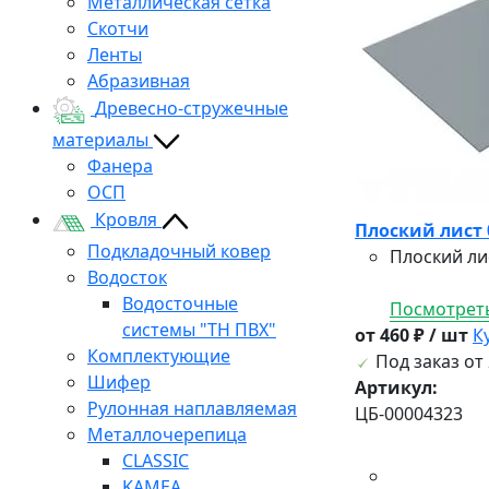
Металлическая сетка
Скотчи
Ленты
Абразивная
Древесно-стружечные
материалы
Фанера
ОСП
Кровля
Плоский лист 
Подкладочный ковер
Плоский ли
Водосток
Водосточные
Посмотреть
системы "ТН ПВХ"
от 460 ₽ / шт
К
Комплектующие
Под заказ от 
Шифер
Артикул:
Рулонная наплавляемая
ЦБ-00004323
Металлочерепица
CLASSIC
KAMEA