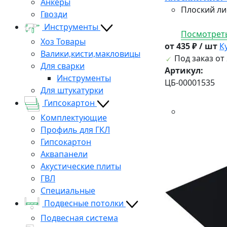
Анкеры
Плоский ли
Гвозди
Инструменты
Посмотреть
Хоз Товары
от 435 ₽ / шт
К
Валики,кисти,макловицы
Под заказ от 
Для сварки
Артикул:
Инструменты
ЦБ-00001535
Для штукатурки
Гипсокартон
Комплектующие
Профиль для ГКЛ
Гипсокартон
Аквапанели
Акустические плиты
ГВЛ
Специальные
Подвесные потолки
Подвесная система