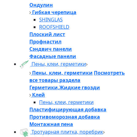
Ондулин
Гибкая черепица
SHINGLAS
ROOFSHIELD
Плоский лист
Профнастил
Сэндвич панели
Фасадные панели
Пены, клеи, герметики
Пены, клеи, герметики
Посмотреть
все товары раздела
Герметики,Жидкие гвозди
Клей
Пены, клеи, герметики
Пластифицирующая добавка
Противоморозная добавка
Монтажная пена
Тротуарная плитка, поребрик