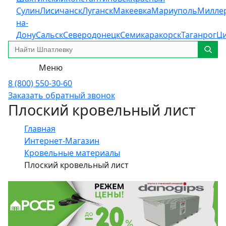
Сулин
Лисичанск
Луганск
Макеевка
Мариуполь
Милле
на-
Дону
Сальск
Северодонецк
Семикаракорск
Таганрог
Ц
Меню
8 (800) 550-30-60
Заказать обратный звонок
Плоский кровельный лист
Главная
Интернет-Магазин
Кровельные материалы
Плоский кровельный лист