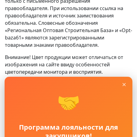
только с письменного разрешения
правообладателя. При использовании ссылка на
правообладателя и источник заимствования
обязательна. Словесные обозначения
«Региональная Оптовая Строительная База» и «Opt-
baza61» являются зарегистрированными
товарными знаками правообладателя.
Внимание! Цвет продукции может отличаться от
изображения на сайте ввиду особенностей
цветопередачи монитора и восприятия.
×
Сайт
www.opt-baza61.ru
носит исключительно
информационный характер и ни при каких условиях
🤝
не является публичной офертой, определяемой
положениями ГК РФ. Для получения подробной
информации о наличии, видах, характеристиках и
стоимости материалов, пожалуйста, обращайтесь в
Программа лояльности для
офисы продаж.
закупщиков!