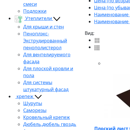
Цена (по возра
смеси
Цена (по убыва
Подложки
Наименование (
Утеплители
Наименование (
Для крыши и стен
Вид:
Пеноплэкс-
Экструдированный
пенополистерол
Для вентелируемого
фасада
Для плоской кровли и
пола
Для системы
штукатурный фасад
крепеж
Шурупы
Саморезы
Кровельный крепеж
Дюбель,дюбель гвоздь
Плоский лист 0