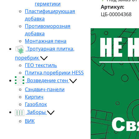
герметики
Артикул:
Пластифицирующая
ЦБ-00004368
добавка
Противоморозная
добавка
Монтажная пена
Тротуарная плитка,
поребрик
ГЕО текстиль
Плитка,поребрики HESS
Возведение стен
Сэндвич-панели
Кирпич
Газоблок
Заборы
ВИК