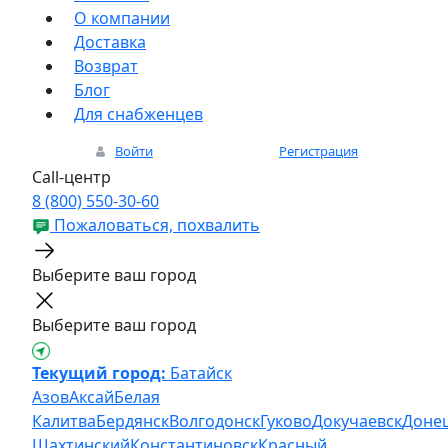
О компании
Доставка
Возврат
Блог
Для снабженцев
Войти
Регистрация
Call-центр
8 (800) 550-30-60
Пожаловаться, похвалить
Выберите ваш город
Выберите ваш город
Текущий город:
Батайск
Азов
Аксай
Белая
Калитва
Бердянск
Волгодонск
Гуково
Докучаевск
Доне
Шахтинский
Константиновск
Красный