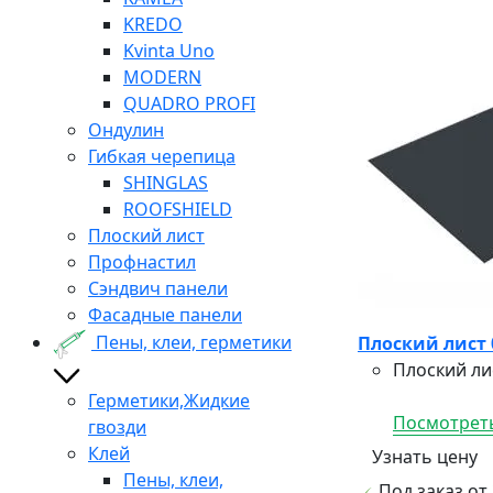
KREDO
Kvinta Uno
MODERN
QUADRO PROFI
Ондулин
Гибкая черепица
SHINGLAS
ROOFSHIELD
Плоский лист
Профнастил
Сэндвич панели
Фасадные панели
Пены, клеи, герметики
Плоский лист 
Плоский ли
Герметики,Жидкие
Посмотреть
гвозди
Клей
Узнать цену
Пены, клеи,
Под заказ от 