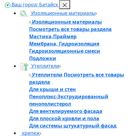
Ваш город:
Батайск
Изоляционные материалы
Изоляционные материалы
Посмотреть все товары раздела
Мастика,Праймер
Мембрана, Гидроизоляция
Гидроизоляционные смеси
Подложки
Утеплители
Утеплители
Посмотреть все товары
раздела
Для крыши и стен
Пеноплэкс-Экструдированный
пенополистерол
Для вентелируемого фасада
Для плоской кровли и пола
Для системы штукатурный фасад
крепеж