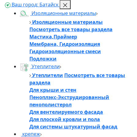
Ваш город:
Батайск
Изоляционные материалы
Изоляционные материалы
Посмотреть все товары раздела
Мастика,Праймер
Мембрана, Гидроизоляция
Гидроизоляционные смеси
Подложки
Утеплители
Утеплители
Посмотреть все товары
раздела
Для крыши и стен
Пеноплэкс-Экструдированный
пенополистерол
Для вентелируемого фасада
Для плоской кровли и пола
Для системы штукатурный фасад
крепеж