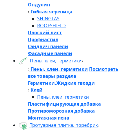
Ондулин
Гибкая черепица
SHINGLAS
ROOFSHIELD
Плоский лист
Профнастил
Сэндвич панели
Фасадные панели
Пены, клеи, герметики
Пены, клеи, герметики
Посмотреть
все товары раздела
Герметики,Жидкие гвозди
Клей
Пены, клеи, герметики
Пластифицирующая добавка
Противоморозная добавка
Монтажная пена
Тротуарная плитка, поребрик