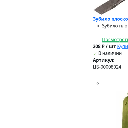
Зубило плоское
Зубило пло
Посмотреть
208 ₽ / шт
Купи
В наличии
Артикул:
ЦБ-00008024