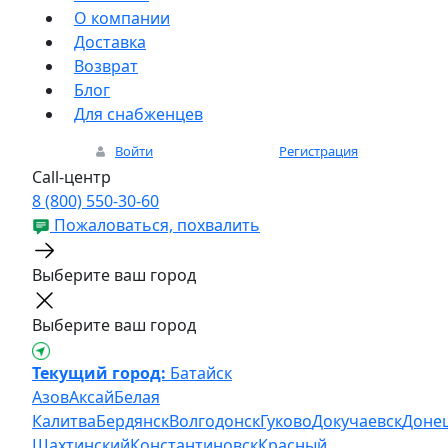
О компании
Доставка
Возврат
Блог
Для снабженцев
Войти
Регистрация
Call-центр
8 (800) 550-30-60
Пожаловаться, похвалить
Выберите ваш город
Выберите ваш город
Текущий город:
Батайск
Азов
Аксай
Белая
Калитва
Бердянск
Волгодонск
Гуково
Докучаевск
Доне
Шахтинский
Константиновск
Красный