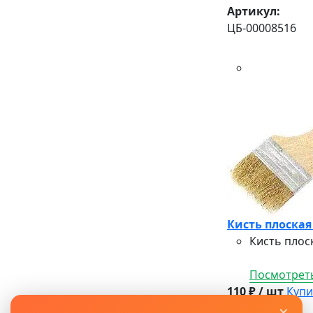
Артикул:
ЦБ-00008516
Кисть плоская
Кисть плос
Посмотреть
110 ₽ / шт
Купи
В наличии
×