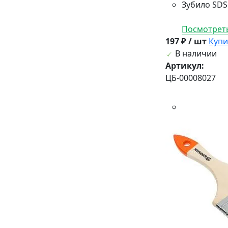
Зубило SDS
Посмотреть
197 ₽ / шт
Купи
В наличии
Артикул:
ЦБ-00008027