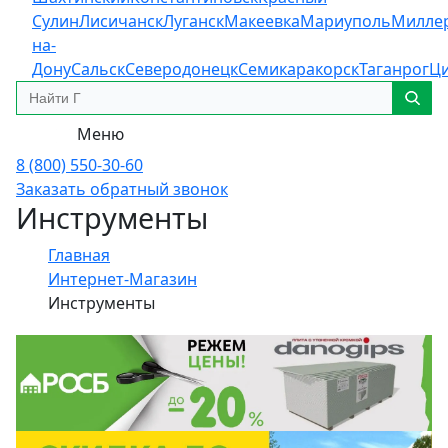
Сулин
Лисичанск
Луганск
Макеевка
Мариуполь
Милле
на-
Дону
Сальск
Северодонецк
Семикаракорск
Таганрог
Ц
Меню
8 (800) 550-30-60
Заказать обратный звонок
Инструменты
Главная
Интернет-Магазин
Инструменты