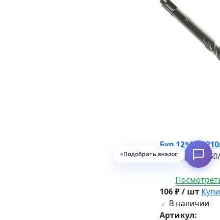
Бур 12*150/21
Узнать наличие
Бур 12*150
Посмотреть
106 ₽ / шт
Купи
В наличии
Артикул: