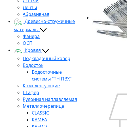
Скотчи
Ленты
Абразивная
Древесно-стружечные
материалы
Фанера
ОСП
Кровля
Подкладочный ковер
Водосток
Водосточные
системы "ТН ПВХ"
Комплектующие
Шифер
Рулонная наплавляемая
Металлочерепица
CLASSIC
KAMEA
KREDO