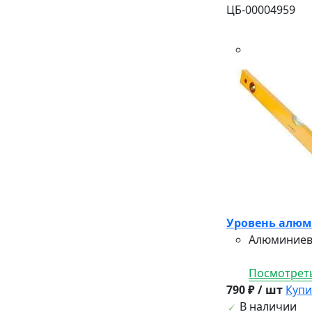
ЦБ-00004959
Уровень алюми
Алюминиевы
Посмотреть
790 ₽ / шт
Купи
В наличии