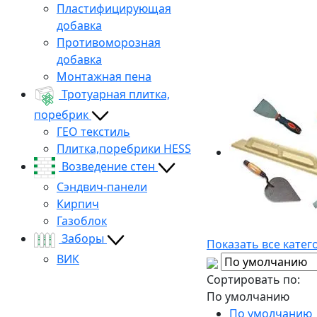
Пластифицирующая
добавка
Противоморозная
добавка
Монтажная пена
Тротуарная плитка,
поребрик
ГЕО текстиль
Плитка,поребрики HESS
Возведение стен
Сэндвич-панели
Кирпич
Газоблок
Заборы
Показать все катег
ВИК
Сортировать по:
По умолчанию
По умолчанию