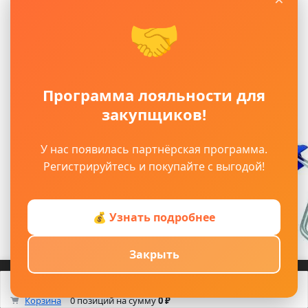
Артикул:
🤝
ЦБ-00006019
Программа лояльности для
закупщиков!
У нас появилась партнёрская программа.
Регистрируйтесь и покупайте с выгодой!
💰 Узнать подробнее
Закрыть
Войти
Регистрация
Ручка для вал
Корзина
Каталог
Кабинет
Смотрели
Max/TG
0
Корзина
0 позиций
на сумму
0 ₽
Ручка для 