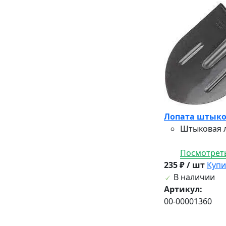
Лопата штыков
Штыковая л
Посмотреть
235 ₽ / шт
Купи
В наличии
Артикул:
00-00001360