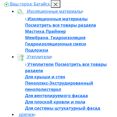
Ваш город:
Батайск
Изоляционные материалы
Изоляционные материалы
Посмотреть все товары раздела
Мастика,Праймер
Мембрана, Гидроизоляция
Гидроизоляционные смеси
Подложки
Утеплители
Утеплители
Посмотреть все товары
раздела
Для крыши и стен
Пеноплэкс-Экструдированный
пенополистерол
Для вентелируемого фасада
Для плоской кровли и пола
Для системы штукатурный фасад
крепеж