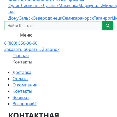
Сулин
Лисичанск
Луганск
Макеевка
Мариуполь
Милле
на-
Дону
Сальск
Северодонецк
Семикаракорск
Таганрог
Ц
Меню
8 (800) 550-30-60
Заказать обратный звонок
Главная
Контакты
Доставка
Оплата
О компании
Контакты
Возврат
Вы прораб?
КОНТАКТНАЯ