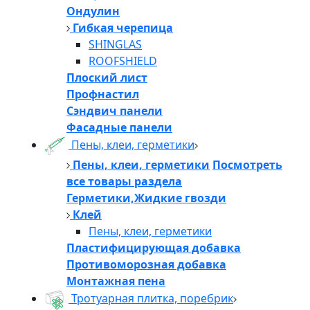
Ондулин
Гибкая черепица
SHINGLAS
ROOFSHIELD
Плоский лист
Профнастил
Сэндвич панели
Фасадные панели
Пены, клеи, герметики
Пены, клеи, герметики
Посмотреть
все товары раздела
Герметики,Жидкие гвозди
Клей
Пены, клеи, герметики
Пластифицирующая добавка
Противоморозная добавка
Монтажная пена
Тротуарная плитка, поребрик