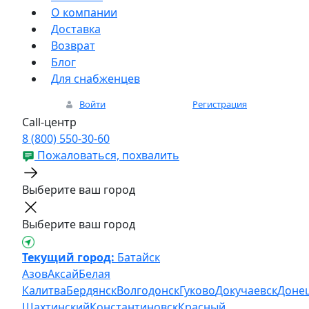
О компании
Доставка
Возврат
Блог
Для снабженцев
Войти
Регистрация
Call-центр
8 (800) 550-30-60
Пожаловаться, похвалить
Выберите ваш город
Выберите ваш город
Текущий город:
Батайск
Азов
Аксай
Белая
Калитва
Бердянск
Волгодонск
Гуково
Докучаевск
Доне
Шахтинский
Константиновск
Красный