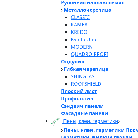
Рулонная наплавляемая
Металлочерепица
CLASSIC
KAMEA
KREDO
Kvinta Uno
MODERN
QUADRO PROFI
Ондулин
Гибкая черепица
SHINGLAS
ROOFSHIELD
Плоский лист
Профнастил
Сэндвич панели
Фасадные панели
Пены, клеи, герметики
Пены, клеи, герметики
Посм
Герметики,Жидкие гвозди