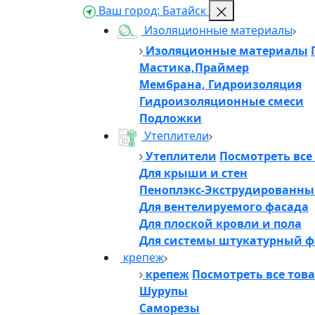
Ваш город:
Батайск
Изоляционные материалы
Изоляционные материалы
Мастика,Праймер
Мембрана, Гидроизоляция
Гидроизоляционные смеси
Подложки
Утеплители
Утеплители
Посмотреть все
Для крыши и стен
Пеноплэкс-Экструдированны
Для вентелируемого фасада
Для плоской кровли и пола
Для системы штукатурный ф
крепеж
крепеж
Посмотреть все тов
Шурупы
Саморезы