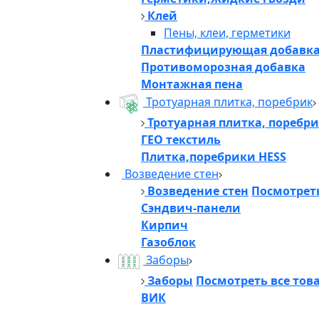
Клей
Пены, клеи, герметики
Пластифицирующая добавк
Противоморозная добавка
Монтажная пена
Тротуарная плитка, поребрик
Тротуарная плитка, поребр
ГЕО текстиль
Плитка,поребрики HESS
Возведение стен
Возведение стен
Посмотреть
Сэндвич-панели
Кирпич
Газоблок
Заборы
Заборы
Посмотреть все тов
ВИК