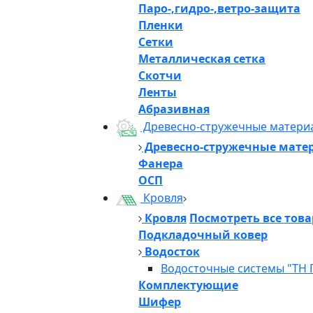
Паро-,гидро-,ветро-защита
Пленки
Сетки
Металлическая сетка
Скотчи
Ленты
Абразивная
Древесно-стружечные матери
Древесно-стружечные мате
Фанера
ОСП
Кровля
Кровля
Посмотреть все тов
Подкладочный ковер
Водосток
Водосточные системы "ТН 
Комплектующие
Шифер