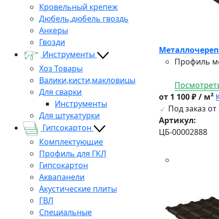
Кровельный крепеж
Дюбель,дюбель гвоздь
Анкеры
Гвозди
Металлочерепиц
Инструменты
Профиль ме
Хоз Товары
Валики,кисти,макловицы
Посмотреть
Для сварки
от 1 100 ₽ / м²
Инструменты
Под заказ от 
Для штукатурки
Артикул:
Гипсокартон
ЦБ-00002888
Комплектующие
Профиль для ГКЛ
Гипсокартон
Аквапанели
Акустические плиты
ГВЛ
Специальные