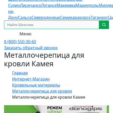
Сулин
Лисичанск
Луганск
Макеевка
Мариуполь
Милле
на-
Дону
Сальск
Северодонецк
Семикаракорск
Таганрог
Ц
Меню
8 (800) 550-30-60
Заказать обратный звонок
Металлочерепица для
кровли Камея
Главная
Интернет-Магазин
Кровельные материалы
Металлочерепица для кровли
Металлочерепица для кровли Камея