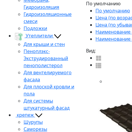
По умолчанию
Гидроизоляция
По умолчанию
Гидроизоляционные
Цена (по возра
смеси
Цена (по убыва
Подложки
Наименование (
Утеплители
Наименование (
Для крыши и стен
Вид:
Пеноплэкс-
Экструдированный
пенополистерол
Для вентелируемого
фасада
Для плоской кровли и
пола
Для системы
штукатурный фасад
крепеж
Шурупы
Саморезы