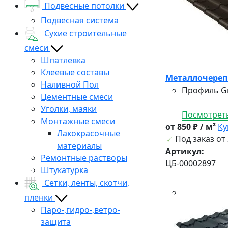
Подвесные потолки
Подвесная система
Сухие строительные
смеси
Шпатлевка
Клеевые составы
Металлочерепи
Наливной Пол
Профиль Gr
Цементные смеси
Уголки, маяки
Посмотреть
Монтажные смеси
от 850 ₽ / м²
Ку
Лакокрасочные
Под заказ от 
материалы
Артикул:
Ремонтные растворы
ЦБ-00002897
Штукатурка
Сетки, ленты, скотчи,
пленки
Паро-,гидро-,ветро-
защита