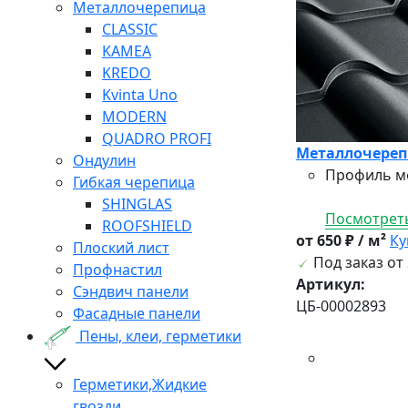
Металлочерепица
CLASSIC
KAMEA
KREDO
Kvinta Uno
MODERN
QUADRO PROFI
Металлочерепи
Ондулин
Профиль ме
Гибкая черепица
SHINGLAS
Посмотреть
ROOFSHIELD
от 650 ₽ / м²
Ку
Плоский лист
Под заказ от 
Профнастил
Артикул:
Сэндвич панели
ЦБ-00002893
Фасадные панели
Пены, клеи, герметики
Герметики,Жидкие
гвозди