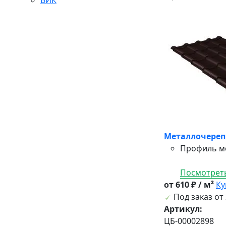
Металлочерепи
Профиль ме
Посмотреть
от 610 ₽ / м²
Ку
Под заказ от 
Артикул:
ЦБ-00002898