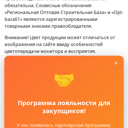
обязательна. Словесные обозначения
«Региональная Оптовая Строительная База» и «Opt-
baza61» являются зарегистрированными
товарными знаками правообладателя.
Внимание! Цвет продукции может отличаться от
изображения на сайте ввиду особенностей
цветопередачи монитора и восприятия.
×
Сайт
www.opt-baza61.ru
носит исключительно
информационный характер и ни при каких условиях
🤝
не является публичной офертой, определяемой
положениями ГК РФ. Для получения подробной
информации о наличии, видах, характеристиках и
стоимости материалов, пожалуйста, обращайтесь в
Программа лояльности для
офисы продаж.
закупщиков!
Политика защиты и обработки персональных
данных
Пользовательское соглашение
У нас появилась партнёрская программа.