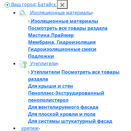
Ваш город:
Батайск
Изоляционные материалы
Изоляционные материалы
Посмотреть все товары раздела
Мастика,Праймер
Мембрана, Гидроизоляция
Гидроизоляционные смеси
Подложки
Утеплители
Утеплители
Посмотреть все товары
раздела
Для крыши и стен
Пеноплэкс-Экструдированный
пенополистерол
Для вентелируемого фасада
Для плоской кровли и пола
Для системы штукатурный фасад
крепеж