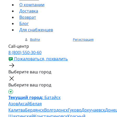
О компании
Доставка
Возврат
Блог
Для снабженцев
Войти
Регистрация
Call-центр
8 (800) 550-30-60
Пожаловаться, похвалить
Выберите ваш город
Выберите ваш город
Текущий город:
Батайск
Азов
Аксай
Белая
Калитва
Бердянск
Волгодонск
Гуково
Докучаевск
Доне
Шахтинский
Константиновск
Красный