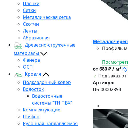
Пленки
Сетки
Металлическая сетка
Скотчи
Ленты
Абразивная
Металлочерепи
Древесно-стружечные
Профиль ме
материалы
Фанера
Посмотреть
ОСП
от 680 ₽ / м²
Ку
Кровля
Под заказ от 
Подкладочный ковер
Артикул:
Водосток
ЦБ-00002894
Водосточные
системы "ТН ПВХ"
Комплектующие
Шифер
Рулонная наплавляемая