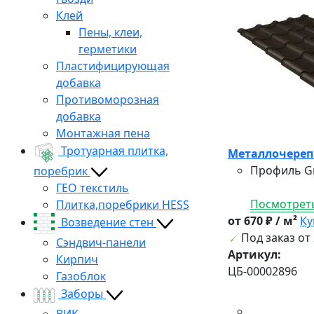
Клей
Пены, клеи,
герметики
Пластифицирующая
добавка
Противоморозная
добавка
Монтажная пена
Тротуарная плитка,
Металлочерепи
Профиль Gr
поребрик
ГЕО текстиль
Посмотреть
Плитка,поребрики HESS
от 670 ₽ / м²
Ку
Возведение стен
Под заказ от 
Сэндвич-панели
Артикул:
Кирпич
ЦБ-00002896
Газоблок
Заборы
ВИК