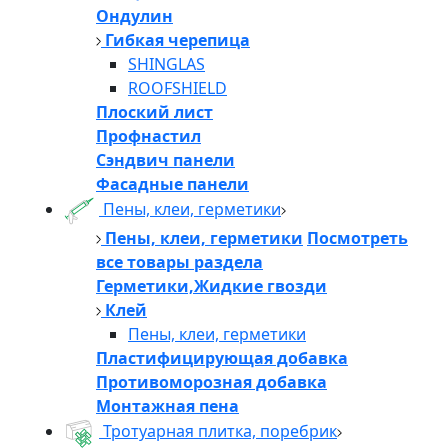
Ондулин
Гибкая черепица
SHINGLAS
ROOFSHIELD
Плоский лист
Профнастил
Сэндвич панели
Фасадные панели
Пены, клеи, герметики
Пены, клеи, герметики
Посмотреть
все товары раздела
Герметики,Жидкие гвозди
Клей
Пены, клеи, герметики
Пластифицирующая добавка
Противоморозная добавка
Монтажная пена
Тротуарная плитка, поребрик