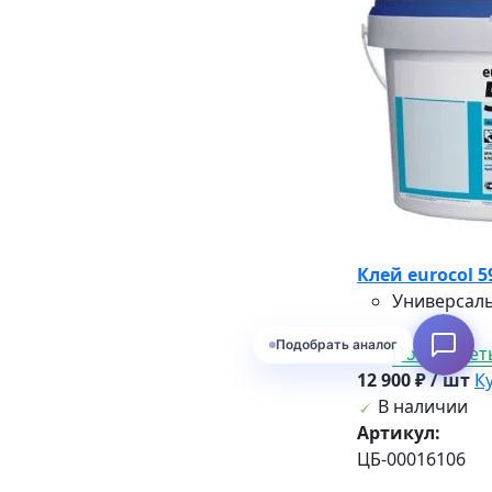
Клей eurocol 59
Универсаль
Подобрать аналог
Посмотреть
12 900 ₽ / шт
К
В наличии
Артикул:
ЦБ-00016106