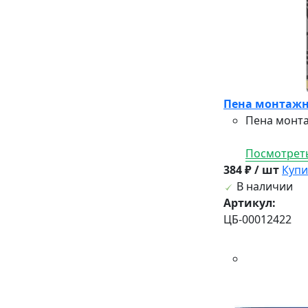
Пена монтажна
Пена монта
Посмотреть
384 ₽ / шт
Купи
В наличии
Артикул:
ЦБ-00012422