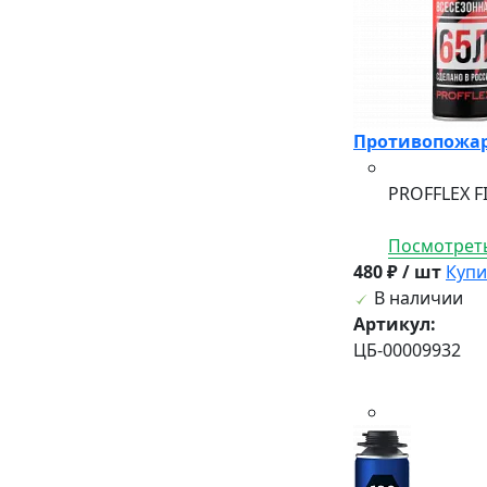
Противопожарн
PROFFLEX F
Посмотреть
480 ₽ / шт
Купи
В наличии
Артикул:
ЦБ-00009932