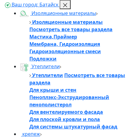
Ваш город:
Батайск
Изоляционные материалы
Изоляционные материалы
Посмотреть все товары раздела
Мастика,Праймер
Мембрана, Гидроизоляция
Гидроизоляционные смеси
Подложки
Утеплители
Утеплители
Посмотреть все товары
раздела
Для крыши и стен
Пеноплэкс-Экструдированный
пенополистерол
Для вентелируемого фасада
Для плоской кровли и пола
Для системы штукатурный фасад
крепеж