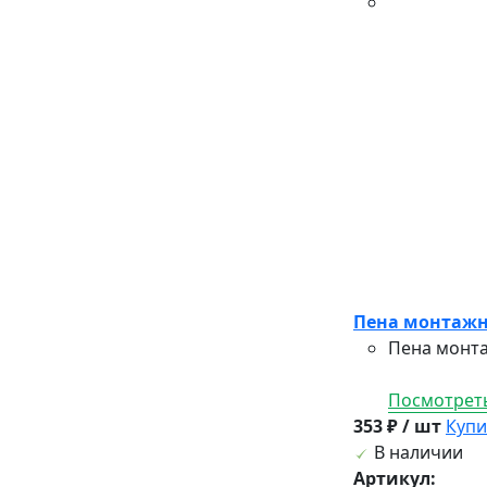
Пена монтажна
Пена монта
Посмотреть
353 ₽ / шт
Купи
В наличии
Артикул: