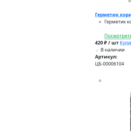
Герметик кор
Герметик к
Посмотреть
420 ₽ / шт
Купи
В наличии
Артикул:
ЦБ-00006104