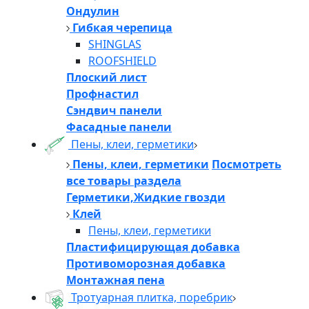
Ондулин
Гибкая черепица
SHINGLAS
ROOFSHIELD
Плоский лист
Профнастил
Сэндвич панели
Фасадные панели
Пены, клеи, герметики
Пены, клеи, герметики
Посмотреть
все товары раздела
Герметики,Жидкие гвозди
Клей
Пены, клеи, герметики
Пластифицирующая добавка
Противоморозная добавка
Монтажная пена
Тротуарная плитка, поребрик