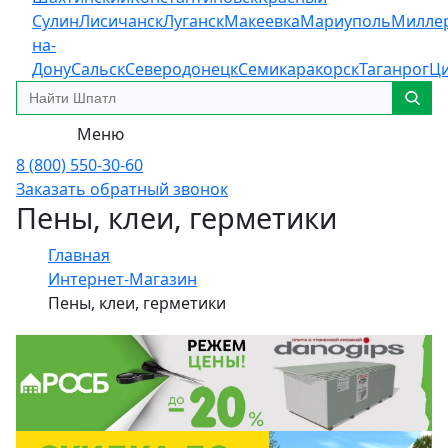
Сулин
Лисичанск
Луганск
Макеевка
Мариуполь
Милле
на-
Дону
Сальск
Северодонецк
Семикаракорск
Таганрог
Ц
Меню
8 (800) 550-30-60
Заказать обратный звонок
Пены, клеи, герметики
Главная
Интернет-Магазин
Пены, клеи, герметики