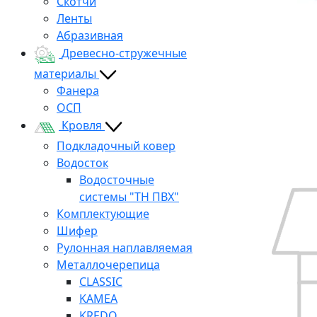
Скотчи
Ленты
Абразивная
Древесно-стружечные
материалы
Фанера
ОСП
Кровля
Подкладочный ковер
Водосток
Водосточные
системы "ТН ПВХ"
Комплектующие
Шифер
Рулонная наплавляемая
Металлочерепица
CLASSIC
KAMEA
KREDO