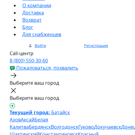
О компании
Доставка
Возврат
Блог
Для снабженцев
Войти
Регистрация
Call-центр
8 (800) 550-30-60
Пожаловаться, похвалить
Выберите ваш город
Выберите ваш город
Текущий город:
Батайск
Азов
Аксай
Белая
Калитва
Бердянск
Волгодонск
Гуково
Докучаевск
Доне
Шахтинский
Константиновск
Красный