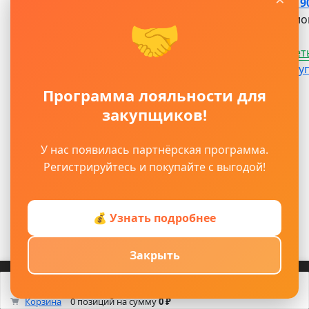
Клей eurocol 90
🤝
Профессион
Посмотреть
5 850 ₽ / шт
Ку
В наличии
Программа лояльности для
Артикул:
закупщиков!
ЦБ-00016105
У нас появилась партнёрская программа.
Регистрируйтесь и покупайте с выгодой!
💰 Узнать подробнее
Закрыть
Войти
Регистрация
Корзина
Каталог
Кабинет
Смотрели
Max/TG
0
Корзина
0 позиций
на сумму
0 ₽