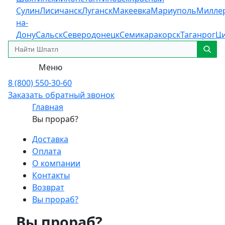
Сулин
Лисичанск
Луганск
Макеевка
Мариуполь
Милле
на-
Дону
Сальск
Северодонецк
Семикаракорск
Таганрог
Ц
Меню
8 (800) 550-30-60
Заказать обратный звонок
Главная
Вы прораб?
Доставка
Оплата
О компании
Контакты
Возврат
Вы прораб?
Вы прораб?