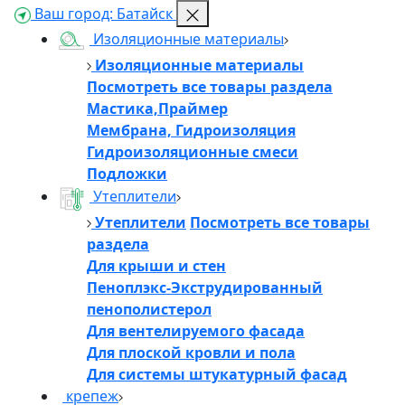
Ваш город:
Батайск
Изоляционные материалы
Изоляционные материалы
Посмотреть все товары раздела
Мастика,Праймер
Мембрана, Гидроизоляция
Гидроизоляционные смеси
Подложки
Утеплители
Утеплители
Посмотреть все товары
раздела
Для крыши и стен
Пеноплэкс-Экструдированный
пенополистерол
Для вентелируемого фасада
Для плоской кровли и пола
Для системы штукатурный фасад
крепеж