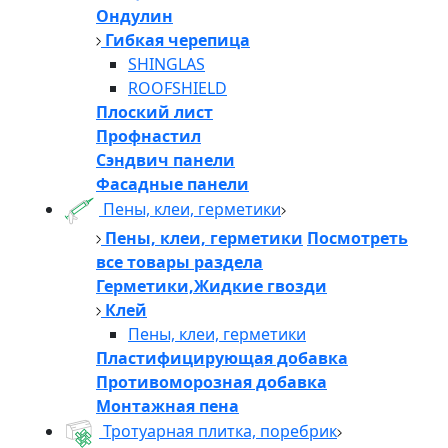
Ондулин
Гибкая черепица
SHINGLAS
ROOFSHIELD
Плоский лист
Профнастил
Сэндвич панели
Фасадные панели
Пены, клеи, герметики
Пены, клеи, герметики
Посмотреть
все товары раздела
Герметики,Жидкие гвозди
Клей
Пены, клеи, герметики
Пластифицирующая добавка
Противоморозная добавка
Монтажная пена
Тротуарная плитка, поребрик