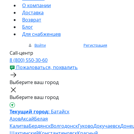
О компании
Доставка
Возврат
Блог
Для снабженцев
Войти
Регистрация
Call-центр
8 (800) 550-30-60
Пожаловаться, похвалить
Выберите ваш город
Выберите ваш город
Текущий город:
Батайск
Азов
Аксай
Белая
Калитва
Бердянск
Волгодонск
Гуково
Докучаевск
Доне
Шахтинский
Константиновск
Красный