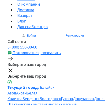
О компании
Доставка
Возврат
Блог
Для снабженцев
Войти
Регистрация
Call-центр
8 (800) 550-30-60
Пожаловаться, похвалить
Выберите ваш город
Выберите ваш город
Текущий город:
Батайск
Азов
Аксай
Белая
Калитва
Бердянск
Волгодонск
Гуково
Докучаевск
Доне
Шахтинский
Константиновск
Красный