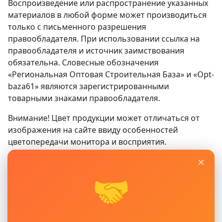
Воспроизведение или распространение указанных
материалов в любой форме может производиться
только с письменного разрешения
правообладателя. При использовании ссылка на
правообладателя и источник заимствования
обязательна. Словесные обозначения
«Региональная Оптовая Строительная База» и «Opt-
baza61» являются зарегистрированными
товарными знаками правообладателя.
Внимание! Цвет продукции может отличаться от
изображения на сайте ввиду особенностей
цветопередачи монитора и восприятия.
×
Сайт
www.opt-baza61.ru
носит исключительно
информационный характер и ни при каких условиях
🤝
не является публичной офертой, определяемой
положениями ГК РФ. Для получения подробной
информации о наличии, видах, характеристиках и
стоимости материалов, пожалуйста, обращайтесь в