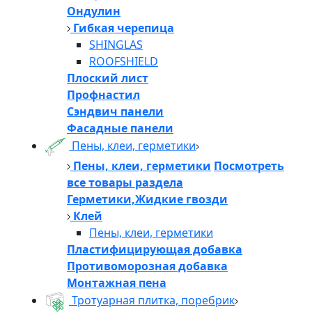
Ондулин
Гибкая черепица
SHINGLAS
ROOFSHIELD
Плоский лист
Профнастил
Сэндвич панели
Фасадные панели
Пены, клеи, герметики
Пены, клеи, герметики
Посмотреть
все товары раздела
Герметики,Жидкие гвозди
Клей
Пены, клеи, герметики
Пластифицирующая добавка
Противоморозная добавка
Монтажная пена
Тротуарная плитка, поребрик