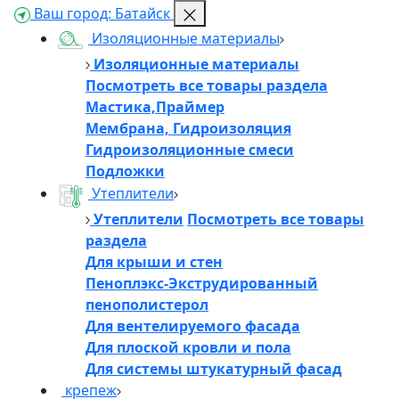
Ваш город:
Батайск
Изоляционные материалы
Изоляционные материалы
Посмотреть все товары раздела
Мастика,Праймер
Мембрана, Гидроизоляция
Гидроизоляционные смеси
Подложки
Утеплители
Утеплители
Посмотреть все товары
раздела
Для крыши и стен
Пеноплэкс-Экструдированный
пенополистерол
Для вентелируемого фасада
Для плоской кровли и пола
Для системы штукатурный фасад
крепеж