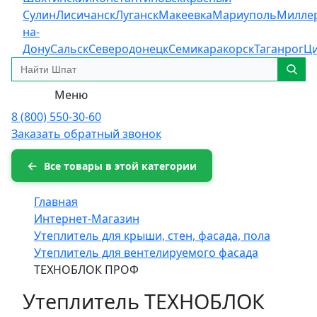
Сулин
Лисичанск
Луганск
Макеевка
Мариуполь
Милле
на-
Дону
Сальск
Северодонецк
Семикаракорск
Таганрог
Ц
Меню
8 (800) 550-30-60
Заказать обратный звонок
Все товары в этой категории
Главная
Интернет-Магазин
Утеплитель для крыши, стен, фасада, пола
Утеплитель для вентелируемого фасада
ТЕХНОБЛОК ПРОФ
Утеплитель ТЕХНОБЛОК