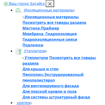
Ваш город:
Батайск
Изоляционные материалы
Изоляционные материалы
Посмотреть все товары раздела
Мастика,Праймер
Мембрана, Гидроизоляция
Гидроизоляционные смеси
Подложки
Утеплители
Утеплители
Посмотреть все товары
раздела
Для крыши и стен
Пеноплэкс-Экструдированный
пенополистерол
Для вентелируемого фасада
Для плоской кровли и пола
Для системы штукатурный фасад
крепеж