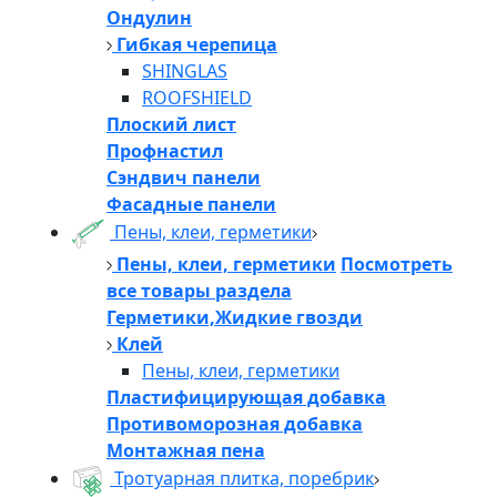
Ондулин
Гибкая черепица
SHINGLAS
ROOFSHIELD
Плоский лист
Профнастил
Сэндвич панели
Фасадные панели
Пены, клеи, герметики
Пены, клеи, герметики
Посмотреть
все товары раздела
Герметики,Жидкие гвозди
Клей
Пены, клеи, герметики
Пластифицирующая добавка
Противоморозная добавка
Монтажная пена
Тротуарная плитка, поребрик