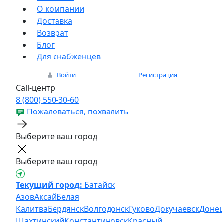
О компании
Доставка
Возврат
Блог
Для снабженцев
Войти
Регистрация
Call-центр
8 (800) 550-30-60
Пожаловаться, похвалить
Выберите ваш город
Выберите ваш город
Текущий город:
Батайск
Азов
Аксай
Белая
Калитва
Бердянск
Волгодонск
Гуково
Докучаевск
Доне
Шахтинский
Константиновск
Красный