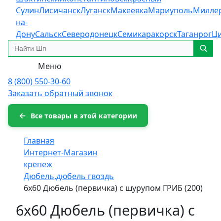
Сулин
Лисичанск
Луганск
Макеевка
Мариуполь
Милле
на-
Дону
Сальск
Северодонецк
Семикаракорск
Таганрог
Ц
Меню
8 (800) 550-30-60
Заказать обратный звонок
Все товары в этой категории
Главная
Интернет-Магазин
крепеж
Дюбель,дюбель гвоздь
6х60 Дюбель (первичка) с шурупом ГРИБ (200)
6х60 Дюбель (первичка) с