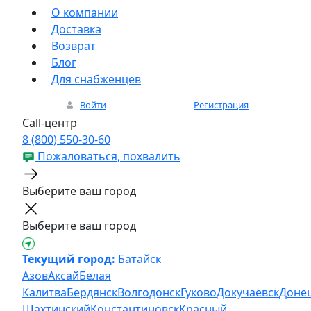
О компании
Доставка
Возврат
Блог
Для снабженцев
Войти
Регистрация
Call-центр
8 (800) 550-30-60
Пожаловаться, похвалить
Выберите ваш город
Выберите ваш город
Текущий город:
Батайск
Азов
Аксай
Белая
Калитва
Бердянск
Волгодонск
Гуково
Докучаевск
Доне
Шахтинский
Константиновск
Красный