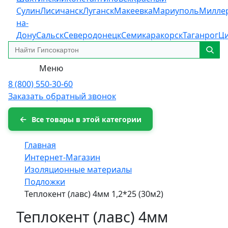
Сулин
Лисичанск
Луганск
Макеевка
Мариуполь
Милле
на-
Дону
Сальск
Северодонецк
Семикаракорск
Таганрог
Ц
Меню
8 (800) 550-30-60
Заказать обратный звонок
Все товары в этой категории
Главная
Интернет-Магазин
Изоляционные материалы
Подложки
Теплокент (лавс) 4мм 1,2*25 (30м2)
Теплокент (лавс) 4мм