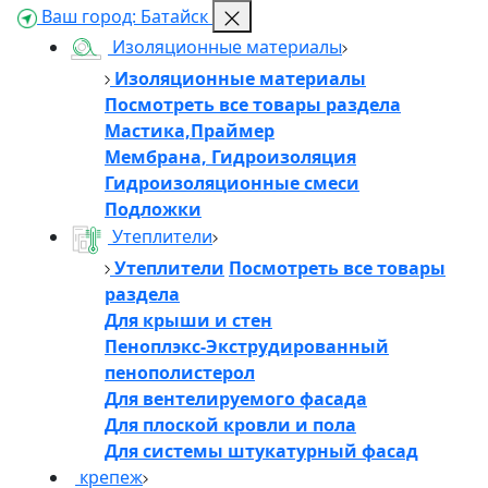
Ваш город:
Батайск
Изоляционные материалы
Изоляционные материалы
Посмотреть все товары раздела
Мастика,Праймер
Мембрана, Гидроизоляция
Гидроизоляционные смеси
Подложки
Утеплители
Утеплители
Посмотреть все товары
раздела
Для крыши и стен
Пеноплэкс-Экструдированный
пенополистерол
Для вентелируемого фасада
Для плоской кровли и пола
Для системы штукатурный фасад
крепеж