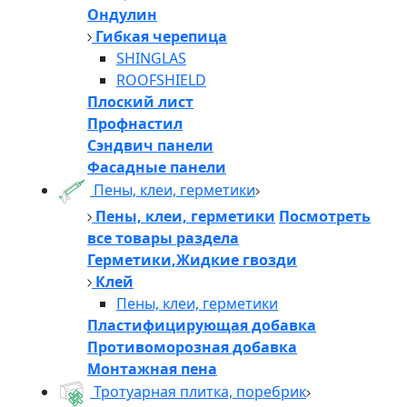
Ондулин
Гибкая черепица
SHINGLAS
ROOFSHIELD
Плоский лист
Профнастил
Сэндвич панели
Фасадные панели
Пены, клеи, герметики
Пены, клеи, герметики
Посмотреть
все товары раздела
Герметики,Жидкие гвозди
Клей
Пены, клеи, герметики
Пластифицирующая добавка
Противоморозная добавка
Монтажная пена
Тротуарная плитка, поребрик