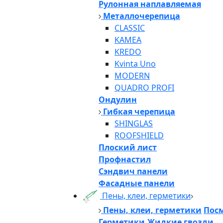
Рулонная наплавляемая
Металлочерепица
CLASSIC
KAMEA
KREDO
Kvinta Uno
MODERN
QUADRO PROFI
Ондулин
Гибкая черепица
SHINGLAS
ROOFSHIELD
Плоский лист
Профнастил
Сэндвич панели
Фасадные панели
Пены, клеи, герметики
Пены, клеи, герметики
Посм
Герметики,Жидкие гвозди