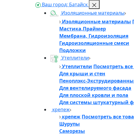
Ваш город:
Батайск
Изоляционные материалы
Изоляционные материалы
Мастика,Праймер
Мембрана, Гидроизоляция
Гидроизоляционные смеси
Подложки
Утеплители
Утеплители
Посмотреть все
Для крыши и стен
Пеноплэкс-Экструдированны
Для вентелируемого фасада
Для плоской кровли и пола
Для системы штукатурный ф
крепеж
крепеж
Посмотреть все тов
Шурупы
Саморезы