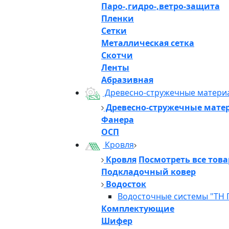
Паро-,гидро-,ветро-защита
Пленки
Сетки
Металлическая сетка
Скотчи
Ленты
Абразивная
Древесно-стружечные матери
Древесно-стружечные мате
Фанера
ОСП
Кровля
Кровля
Посмотреть все тов
Подкладочный ковер
Водосток
Водосточные системы "ТН 
Комплектующие
Шифер