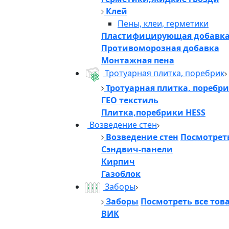
Клей
Пены, клеи, герметики
Пластифицирующая добавк
Противоморозная добавка
Монтажная пена
Тротуарная плитка, поребрик
Тротуарная плитка, поребр
ГЕО текстиль
Плитка,поребрики HESS
Возведение стен
Возведение стен
Посмотреть
Сэндвич-панели
Кирпич
Газоблок
Заборы
Заборы
Посмотреть все тов
ВИК