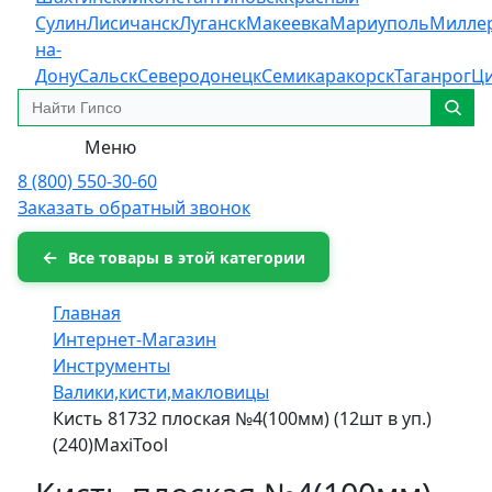
Сулин
Лисичанск
Луганск
Макеевка
Мариуполь
Милле
на-
Дону
Сальск
Северодонецк
Семикаракорск
Таганрог
Ц
Меню
8 (800) 550-30-60
Заказать обратный звонок
Все товары в этой категории
Главная
Интернет-Магазин
Инструменты
Валики,кисти,макловицы
Кисть 81732 плоская №4(100мм) (12шт в уп.)
(240)MaxiTool