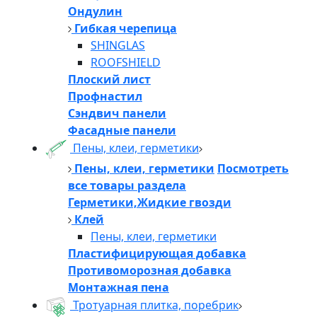
Ондулин
Гибкая черепица
SHINGLAS
ROOFSHIELD
Плоский лист
Профнастил
Сэндвич панели
Фасадные панели
Пены, клеи, герметики
Пены, клеи, герметики
Посмотреть
все товары раздела
Герметики,Жидкие гвозди
Клей
Пены, клеи, герметики
Пластифицирующая добавка
Противоморозная добавка
Монтажная пена
Тротуарная плитка, поребрик