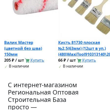
Валик Мастер
Кисть 81730 плоская
(цветной без шва)
№2,5(63мм) (12шт в уп.)
150мм
(480)MaxiTool910313140\
205 ₽ / шт
Купить
66 ₽ / шт
Купить
В наличии
В наличии
C интернет-магазином
Региональная Оптовая
Строительная База
просто —