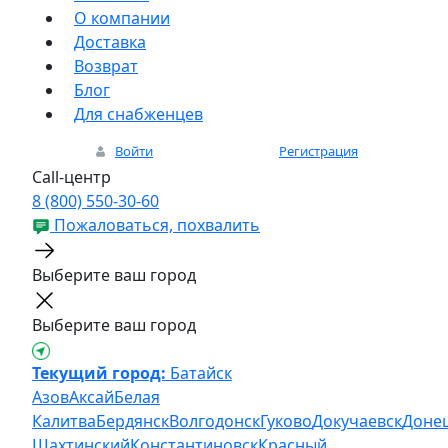
О компании
Доставка
Возврат
Блог
Для снабженцев
Войти
Регистрация
Call-центр
8 (800) 550-30-60
Пожаловаться, похвалить
Выберите ваш город
Выберите ваш город
Текущий город:
Батайск
Азов
Аксай
Белая
Калитва
Бердянск
Волгодонск
Гуково
Докучаевск
Доне
Шахтинский
Константиновск
Красный