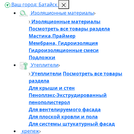
Ваш город:
Батайск
Изоляционные материалы
Изоляционные материалы
Посмотреть все товары раздела
Мастика,Праймер
Мембрана, Гидроизоляция
Гидроизоляционные смеси
Подложки
Утеплители
Утеплители
Посмотреть все товары
раздела
Для крыши и стен
Пеноплэкс-Экструдированный
пенополистерол
Для вентелируемого фасада
Для плоской кровли и пола
Для системы штукатурный фасад
крепеж