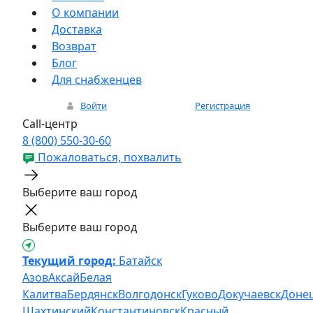
О компании
Доставка
Возврат
Блог
Для снабженцев
Войти
Регистрация
Call-центр
8 (800) 550-30-60
Пожаловаться, похвалить
Выберите ваш город
Выберите ваш город
Текущий город:
Батайск
Азов
Аксай
Белая
Калитва
Бердянск
Волгодонск
Гуково
Докучаевск
Доне
Шахтинский
Константиновск
Красный