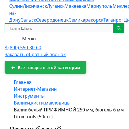
Сулин
Лисичанск
Луганск
Макеевка
Мариуполь
Милле
на-
Дону
Сальск
Северодонецк
Семикаракорск
Таганрог
Ц
Меню
8 (800) 550-30-60
Заказать обратный звонок
Все товары в этой категории
Главная
Интернет-Магазин
Инструменты
Валики,кисти,макловицы
Валик белый ПРИЖИМНОЙ 250 мм, бюгель 6 мм
Litox tools (50шт.)