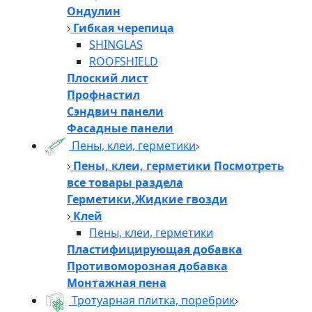
Ондулин
Гибкая черепица
SHINGLAS
ROOFSHIELD
Плоский лист
Профнастил
Сэндвич панели
Фасадные панели
Пены, клеи, герметики
Пены, клеи, герметики
Посмотреть
все товары раздела
Герметики,Жидкие гвозди
Клей
Пены, клеи, герметики
Пластифицирующая добавка
Противоморозная добавка
Монтажная пена
Тротуарная плитка, поребрик