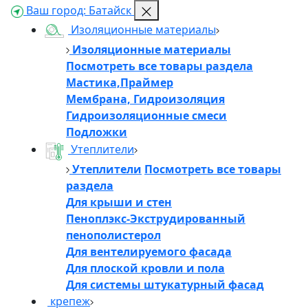
Ваш город:
Батайск
Изоляционные материалы
Изоляционные материалы
Посмотреть все товары раздела
Мастика,Праймер
Мембрана, Гидроизоляция
Гидроизоляционные смеси
Подложки
Утеплители
Утеплители
Посмотреть все товары
раздела
Для крыши и стен
Пеноплэкс-Экструдированный
пенополистерол
Для вентелируемого фасада
Для плоской кровли и пола
Для системы штукатурный фасад
крепеж