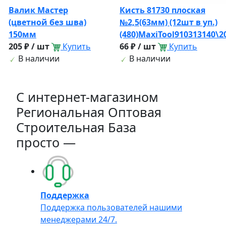
Валик Мастер
Кисть 81730 плоская
(цветной без шва)
№2,5(63мм) (12шт в уп.)
150мм
(480)MaxiTool910313140\
205 ₽ / шт
Купить
66 ₽ / шт
Купить
В наличии
В наличии
C интернет-магазином
Региональная Оптовая
Строительная База
просто —
Поддержка
Поддержка пользователей нашими
менеджерами 24/7.