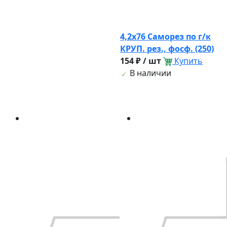
4,2х76 Саморез по г/к
КРУП. рез., фосф. (250)
154 ₽ / шт
Купить
В наличии