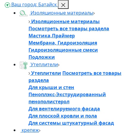
Ваш город:
Батайск
Изоляционные материалы
Изоляционные материалы
Посмотреть все товары раздела
Мастика,Праймер
Мембрана, Гидроизоляция
Гидроизоляционные смеси
Подложки
Утеплители
Утеплители
Посмотреть все товары
раздела
Для крыши и стен
Пеноплэкс-Экструдированный
пенополистерол
Для вентелируемого фасада
Для плоской кровли и пола
Для системы штукатурный фасад
крепеж