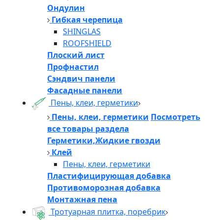
Ондулин
Гибкая черепица
SHINGLAS
ROOFSHIELD
Плоский лист
Профнастил
Сэндвич панели
Фасадные панели
Пены, клеи, герметики
Пены, клеи, герметики
Посмотреть
все товары раздела
Герметики,Жидкие гвозди
Клей
Пены, клеи, герметики
Пластифицирующая добавка
Противоморозная добавка
Монтажная пена
Тротуарная плитка, поребрик