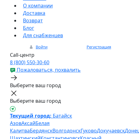
О компании
Доставка
Возврат
Блог
Для снабженцев
Войти
Регистрация
Call-центр
8 (800) 550-30-60
Пожаловаться, похвалить
Выберите ваш город
Выберите ваш город
Текущий город:
Батайск
Азов
Аксай
Белая
Калитва
Бердянск
Волгодонск
Гуково
Докучаевск
Доне
Шахтинский
Константиновск
Красный