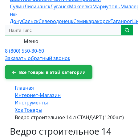
Сулин
Лисичанск
Луганск
Макеевка
Мариуполь
Милле
на-
Дону
Сальск
Северодонецк
Семикаракорск
Таганрог
Ц
Меню
8 (800) 550-30-60
Заказать обратный звонок
Все товары в этой категории
Главная
Интернет-Магазин
Инструменты
Хоз Товары
Ведро строительное 14 л СТАНДАРТ (1200шт)
Ведро строительное 14