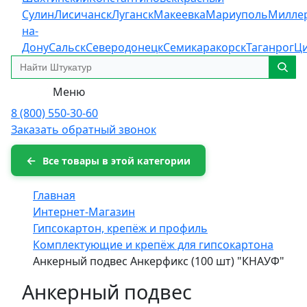
Сулин
Лисичанск
Луганск
Макеевка
Мариуполь
Милле
на-
Дону
Сальск
Северодонецк
Семикаракорск
Таганрог
Ц
Меню
8 (800) 550-30-60
Заказать обратный звонок
Все товары в этой категории
Главная
Интернет-Магазин
Гипсокартон, крепёж и профиль
Комплектующие и крепёж для гипсокартона
Анкерный подвес Анкерфикс (100 шт) "КНАУФ"
Анкерный подвес