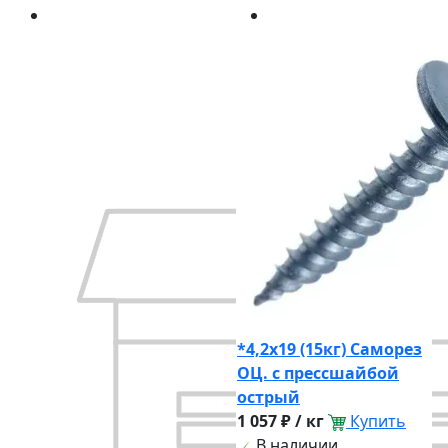
*4,2х19 (15кг) Саморез
ОЦ. с прессшайбой
острый
1 057 ₽ / кг
Купить
В наличии