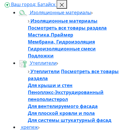
Ваш город:
Батайск
Изоляционные материалы
Изоляционные материалы
Посмотреть все товары раздела
Мастика,Праймер
Мембрана, Гидроизоляция
Гидроизоляционные смеси
Подложки
Утеплители
Утеплители
Посмотреть все товары
раздела
Для крыши и стен
Пеноплэкс-Экструдированный
пенополистерол
Для вентелируемого фасада
Для плоской кровли и пола
Для системы штукатурный фасад
крепеж