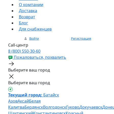
О компании
Доставка
Возврат
Блог
Для снабженцев
Войти
Регистрация
Call-центр
8 (800) 550-30-60
Пожаловаться, похвалить
Выберите ваш город
Выберите ваш город
Текущий город:
Батайск
Азов
Аксай
Белая
Калитва
Бердянск
Волгодонск
Гуково
Докучаевск
Доне
Шахтинский
Константиновск
Красный