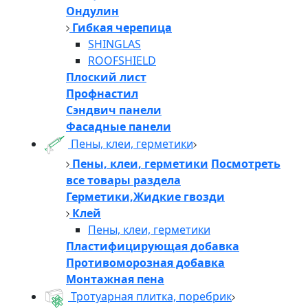
Ондулин
Гибкая черепица
SHINGLAS
ROOFSHIELD
Плоский лист
Профнастил
Сэндвич панели
Фасадные панели
Пены, клеи, герметики
Пены, клеи, герметики
Посмотреть
все товары раздела
Герметики,Жидкие гвозди
Клей
Пены, клеи, герметики
Пластифицирующая добавка
Противоморозная добавка
Монтажная пена
Тротуарная плитка, поребрик