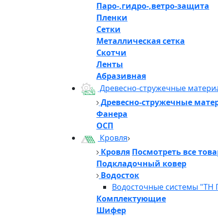
Паро-,гидро-,ветро-защита
Пленки
Сетки
Металлическая сетка
Скотчи
Ленты
Абразивная
Древесно-стружечные матери
Древесно-стружечные мате
Фанера
ОСП
Кровля
Кровля
Посмотреть все тов
Подкладочный ковер
Водосток
Водосточные системы "ТН 
Комплектующие
Шифер