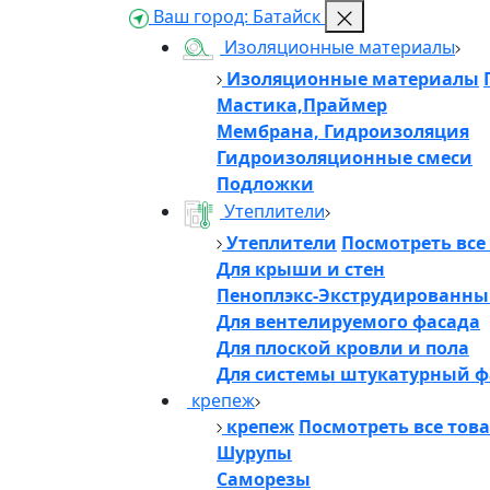
Ваш город:
Батайск
Изоляционные материалы
Изоляционные материалы
Мастика,Праймер
Мембрана, Гидроизоляция
Гидроизоляционные смеси
Подложки
Утеплители
Утеплители
Посмотреть все
Для крыши и стен
Пеноплэкс-Экструдированны
Для вентелируемого фасада
Для плоской кровли и пола
Для системы штукатурный ф
крепеж
крепеж
Посмотреть все тов
Шурупы
Саморезы