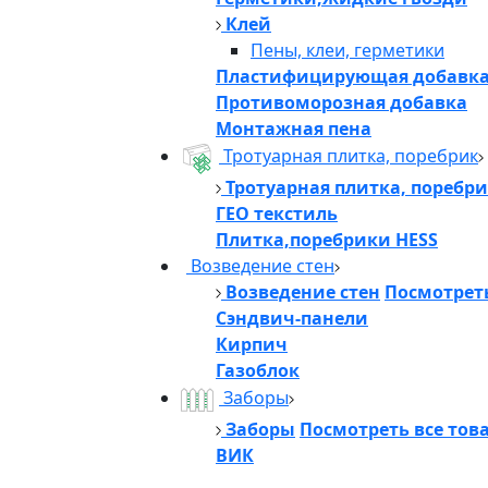
Клей
Пены, клеи, герметики
Пластифицирующая добавк
Противоморозная добавка
Монтажная пена
Тротуарная плитка, поребрик
Тротуарная плитка, поребр
ГЕО текстиль
Плитка,поребрики HESS
Возведение стен
Возведение стен
Посмотреть
Сэндвич-панели
Кирпич
Газоблок
Заборы
Заборы
Посмотреть все тов
ВИК