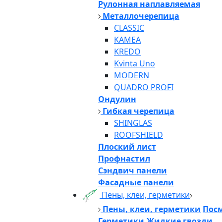
Рулонная наплавляемая
Металлочерепица
CLASSIC
KAMEA
KREDO
Kvinta Uno
MODERN
QUADRO PROFI
Ондулин
Гибкая черепица
SHINGLAS
ROOFSHIELD
Плоский лист
Профнастил
Сэндвич панели
Фасадные панели
Пены, клеи, герметики
Пены, клеи, герметики
Посм
Герметики,Жидкие гвозди