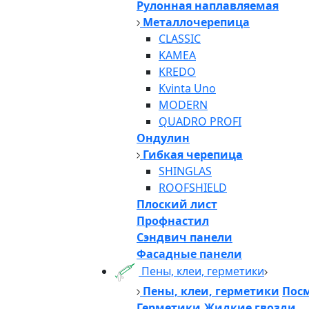
Рулонная наплавляемая
Металлочерепица
CLASSIC
KAMEA
KREDO
Kvinta Uno
MODERN
QUADRO PROFI
Ондулин
Гибкая черепица
SHINGLAS
ROOFSHIELD
Плоский лист
Профнастил
Сэндвич панели
Фасадные панели
Пены, клеи, герметики
Пены, клеи, герметики
Посм
Герметики,Жидкие гвозди