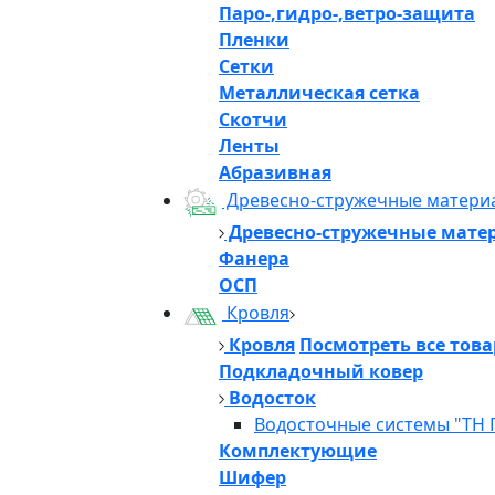
Паро-,гидро-,ветро-защита
Пленки
Сетки
Металлическая сетка
Скотчи
Ленты
Абразивная
Древесно-стружечные матери
Древесно-стружечные мате
Фанера
ОСП
Кровля
Кровля
Посмотреть все тов
Подкладочный ковер
Водосток
Водосточные системы "ТН 
Комплектующие
Шифер