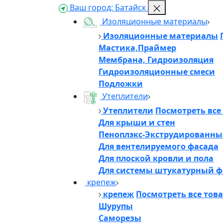
Ваш город:
Батайск
Изоляционные материалы
Изоляционные материалы
Мастика,Праймер
Мембрана, Гидроизоляция
Гидроизоляционные смеси
Подложки
Утеплители
Утеплители
Посмотреть все
Для крыши и стен
Пеноплэкс-Экструдированны
Для вентелируемого фасада
Для плоской кровли и пола
Для системы штукатурный ф
крепеж
крепеж
Посмотреть все тов
Шурупы
Саморезы