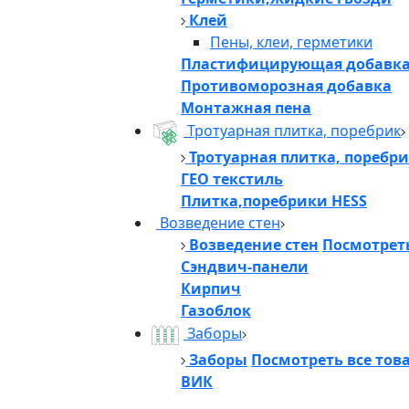
Клей
Пены, клеи, герметики
Пластифицирующая добавк
Противоморозная добавка
Монтажная пена
Тротуарная плитка, поребрик
Тротуарная плитка, поребр
ГЕО текстиль
Плитка,поребрики HESS
Возведение стен
Возведение стен
Посмотреть
Сэндвич-панели
Кирпич
Газоблок
Заборы
Заборы
Посмотреть все тов
ВИК