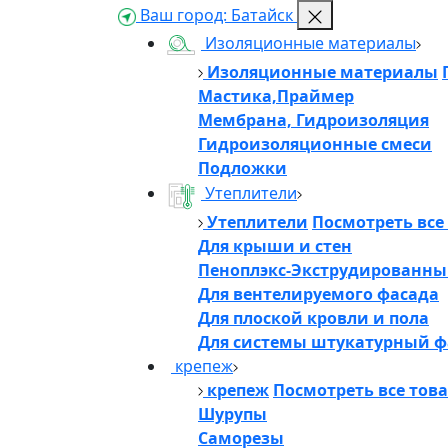
Ваш город:
Батайск
Изоляционные материалы
Изоляционные материалы
Мастика,Праймер
Мембрана, Гидроизоляция
Гидроизоляционные смеси
Подложки
Утеплители
Утеплители
Посмотреть все
Для крыши и стен
Пеноплэкс-Экструдированны
Для вентелируемого фасада
Для плоской кровли и пола
Для системы штукатурный ф
крепеж
крепеж
Посмотреть все тов
Шурупы
Саморезы