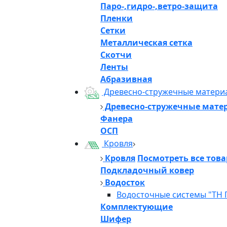
Паро-,гидро-,ветро-защита
Пленки
Сетки
Металлическая сетка
Скотчи
Ленты
Абразивная
Древесно-стружечные матери
Древесно-стружечные мате
Фанера
ОСП
Кровля
Кровля
Посмотреть все тов
Подкладочный ковер
Водосток
Водосточные системы "ТН 
Комплектующие
Шифер