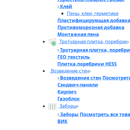
Клей
Пены, клеи, герметики
Пластифицирующая добавк
Противоморозная добавка
Монтажная пена
Тротуарная плитка, поребрик
Тротуарная плитка, поребр
ГЕО текстиль
Плитка,поребрики HESS
Возведение стен
Возведение стен
Посмотреть
Сэндвич-панели
Кирпич
Газоблок
Заборы
Заборы
Посмотреть все тов
ВИК