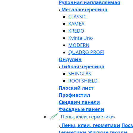
Рулонная наплавляемая
Металлочерепица
CLASSIC
KAMEA
KREDO
Kvinta Uno
MODERN
QUADRO PROFI
Ондулин
Гибкая черепица
SHINGLAS
ROOFSHIELD
Плоский лист
Профнастил
Сэндвич панели
Фасадные панели
Пены, клеи, герметики
Пены, клеи, герметики
Посм
Герметики,Жидкие гвозди