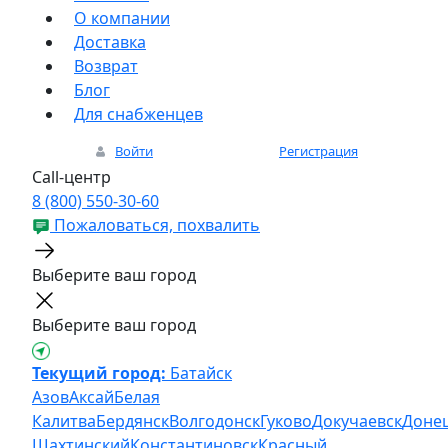
О компании
Доставка
Возврат
Блог
Для снабженцев
Войти
Регистрация
Call-центр
8 (800) 550-30-60
Пожаловаться, похвалить
Выберите ваш город
Выберите ваш город
Текущий город:
Батайск
Азов
Аксай
Белая
Калитва
Бердянск
Волгодонск
Гуково
Докучаевск
Доне
Шахтинский
Константиновск
Красный