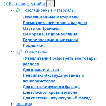
Ваш город:
Батайск
Изоляционные материалы
Изоляционные материалы
Посмотреть все товары раздела
Мастика,Праймер
Мембрана, Гидроизоляция
Гидроизоляционные смеси
Подложки
Утеплители
Утеплители
Посмотреть все товары
раздела
Для крыши и стен
Пеноплэкс-Экструдированный
пенополистерол
Для вентелируемого фасада
Для плоской кровли и пола
Для системы штукатурный фасад
крепеж