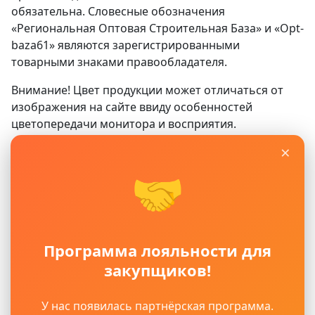
обязательна. Словесные обозначения
«Региональная Оптовая Строительная База» и «Opt-
baza61» являются зарегистрированными
товарными знаками правообладателя.
Внимание! Цвет продукции может отличаться от
изображения на сайте ввиду особенностей
цветопередачи монитора и восприятия.
×
Сайт
www.opt-baza61.ru
носит исключительно
информационный характер и ни при каких условиях
🤝
не является публичной офертой, определяемой
положениями ГК РФ. Для получения подробной
информации о наличии, видах, характеристиках и
стоимости материалов, пожалуйста, обращайтесь в
Программа лояльности для
офисы продаж.
закупщиков!
Политика защиты и обработки персональных
данных
Пользовательское соглашение
У нас появилась партнёрская программа.