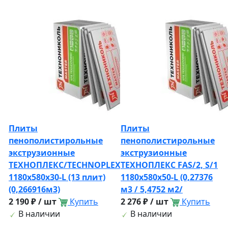
Плиты
Плиты
пенополистирольные
пенополистирольные
экструзионные
экструзионные
ТЕХНОПЛЕКС/TECHNOPLEX
ТЕХНОПЛЕКС FAS/2, S/1
1180х580х30-L (13 плит)
1180х580х50-L (0,27376
(0,266916м3)
м3 / 5,4752 м2/
2 190 ₽ / шт
Купить
2 276 ₽ / шт
Купить
В наличии
В наличии