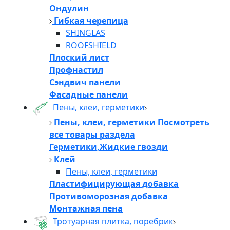
Ондулин
Гибкая черепица
SHINGLAS
ROOFSHIELD
Плоский лист
Профнастил
Сэндвич панели
Фасадные панели
Пены, клеи, герметики
Пены, клеи, герметики
Посмотреть
все товары раздела
Герметики,Жидкие гвозди
Клей
Пены, клеи, герметики
Пластифицирующая добавка
Противоморозная добавка
Монтажная пена
Тротуарная плитка, поребрик