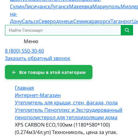
Сулин
Лисичанск
Луганск
Макеевка
Мариуполь
Милле
на-
Дону
Сальск
Северодонецк
Семикаракорск
Таганрог
Ц
Меню
8 (800) 550-30-60
Заказать обратный звонок
Все товары в этой категории
Главная
Интернет-Магазин
Утеплитель для крыши, стен, фасада, пола
Утеплитель Пеноплэкс и Экструдированный
пенополистерол для теплоизоляции дома
XPS CARBON ECO,100мм (1180*580*100)
(0.274м3/4л.уп) Технониколь, цена за упак.