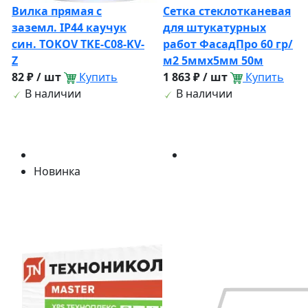
Вилка прямая с
Сетка стеклотканевая
заземл. IP44 каучук
для штукатурных
син. TOKOV TKE-C08-KV-
работ ФасадПро 60 гр/
Z
м2 5ммх5мм 50м
82 ₽ / шт
Купить
1 863 ₽ / шт
Купить
В наличии
В наличии
Новинка