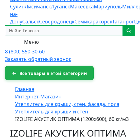
Сулин
Лисичанск
Луганск
Макеевка
Мариуполь
Милле
на-
Дону
Сальск
Северодонецк
Семикаракорск
Таганрог
Ц
Меню
8 (800) 550-30-60
Заказать обратный звонок
Все товары в этой категории
Главная
Интернет-Магазин
Утеплитель для крыши, стен, фасада, пола
Утеплитель для крыши и стен
IZOLIFE АКУСТИК ОПТИМА (1200х600), 60 кг/м3
IZOLIFE АКУСТИК ОПТИМА