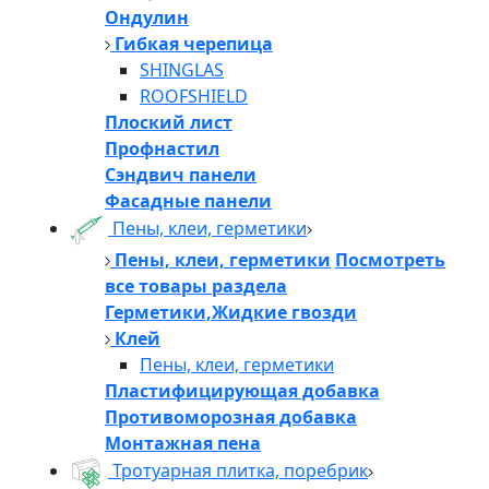
Ондулин
Гибкая черепица
SHINGLAS
ROOFSHIELD
Плоский лист
Профнастил
Сэндвич панели
Фасадные панели
Пены, клеи, герметики
Пены, клеи, герметики
Посмотреть
все товары раздела
Герметики,Жидкие гвозди
Клей
Пены, клеи, герметики
Пластифицирующая добавка
Противоморозная добавка
Монтажная пена
Тротуарная плитка, поребрик