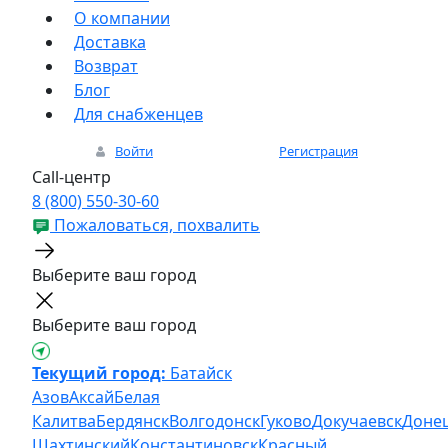
О компании
Доставка
Возврат
Блог
Для снабженцев
Войти
Регистрация
Call-центр
8 (800) 550-30-60
Пожаловаться, похвалить
Выберите ваш город
Выберите ваш город
Текущий город:
Батайск
Азов
Аксай
Белая
Калитва
Бердянск
Волгодонск
Гуково
Докучаевск
Доне
Шахтинский
Константиновск
Красный