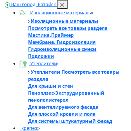
Ваш город:
Батайск
Изоляционные материалы
Изоляционные материалы
Посмотреть все товары раздела
Мастика,Праймер
Мембрана, Гидроизоляция
Гидроизоляционные смеси
Подложки
Утеплители
Утеплители
Посмотреть все товары
раздела
Для крыши и стен
Пеноплэкс-Экструдированный
пенополистерол
Для вентелируемого фасада
Для плоской кровли и пола
Для системы штукатурный фасад
крепеж